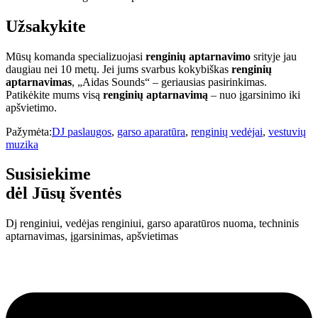
Užsakykite
Mūsų komanda specializuojasi
renginių aptarnavimo
srityje jau
daugiau nei 10 metų. Jei jums svarbus kokybiškas
renginių
aptarnavimas
, „Aidas Sounds“ – geriausias pasirinkimas.
Patikėkite mums visą
renginių aptarnavimą
– nuo įgarsinimo iki
apšvietimo.
Pažymėta:
DJ paslaugos
,
garso aparatūra
,
renginių vedėjai
,
vestuvių
muzika
Susisiekime
dėl Jūsų šventės
Dj renginiui, vedėjas renginiui, garso aparatūros nuoma, techninis
aptarnavimas, įgarsinimas, apšvietimas