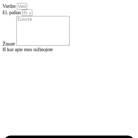
Vardas
El. paštas
Žinutė
Iš kur apie mus sužinojote