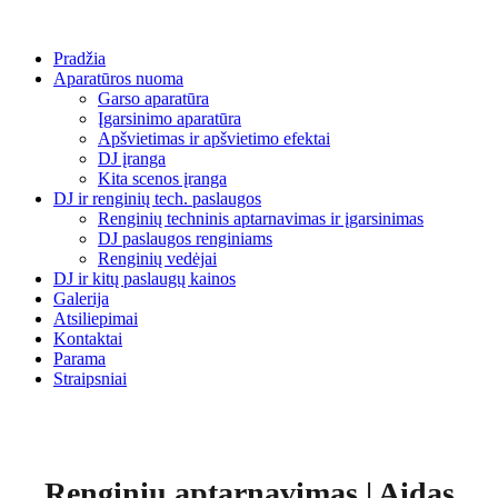
Pradžia
Aparatūros nuoma
Garso aparatūra
Įgarsinimo aparatūra
Apšvietimas ir apšvietimo efektai
DJ įranga
Kita scenos įranga
DJ ir renginių tech. paslaugos
Renginių techninis aptarnavimas ir įgarsinimas
DJ paslaugos renginiams
Renginių vedėjai
DJ ir kitų paslaugų kainos
Galerija
Atsiliepimai
Kontaktai
Parama
Straipsniai
Renginių aptarnavimas | Aidas