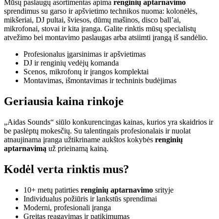
Mūsų paslaugų asortimentas apima
renginių aptarnavimo
sprendimus su garso ir apšvietimo technikos nuoma: kolonėlės,
mikšeriai, DJ pultai, šviesos, dūmų mašinos, disco ball’ai,
mikrofonai, stovai ir kita įranga. Galite rinktis mūsų specialistų
atvežimo bei montavimo paslaugas arba atsiimti įrangą iš sandėlio.
Profesionalus įgarsinimas ir apšvietimas
DJ ir renginių vedėjų komanda
Scenos, mikrofonų ir įrangos komplektai
Montavimas, išmontavimas ir techninis budėjimas
Geriausia kaina rinkoje
„Aidas Sounds“ siūlo konkurencingas kainas, kurios yra skaidrios ir
be paslėptų mokesčių. Su talentingais profesionalais ir nuolat
atnaujinama įranga užtikriname aukštos kokybės
renginių
aptarnavimą
už prieinamą kainą.
Kodėl verta rinktis mus?
10+ metų patirties
renginių aptarnavimo
srityje
Individualus požiūris ir lankstūs sprendimai
Moderni, profesionali įranga
Greitas reagavimas ir patikimumas