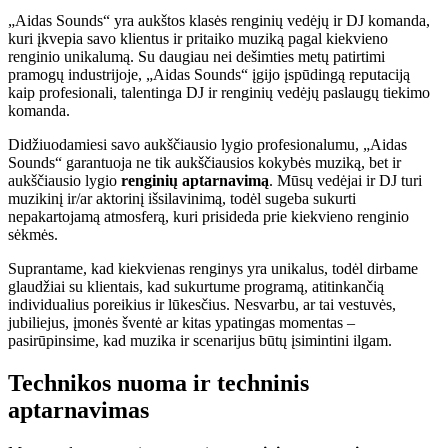
„Aidas Sounds“ yra aukštos klasės renginių vedėjų ir DJ komanda,
kuri įkvepia savo klientus ir pritaiko muziką pagal kiekvieno
renginio unikalumą. Su daugiau nei dešimties metų patirtimi
pramogų industrijoje, „Aidas Sounds“ įgijo įspūdingą reputaciją
kaip profesionali, talentinga DJ ir renginių vedėjų paslaugų tiekimo
komanda.
Didžiuodamiesi savo aukščiausio lygio profesionalumu, „Aidas
Sounds“ garantuoja ne tik aukščiausios kokybės muziką, bet ir
aukščiausio lygio
renginių aptarnavimą
. Mūsų vedėjai ir DJ turi
muzikinį ir/ar aktorinį išsilavinimą, todėl sugeba sukurti
nepakartojamą atmosferą, kuri prisideda prie kiekvieno renginio
sėkmės.
Suprantame, kad kiekvienas renginys yra unikalus, todėl dirbame
glaudžiai su klientais, kad sukurtume programą, atitinkančią
individualius poreikius ir lūkesčius. Nesvarbu, ar tai vestuvės,
jubiliejus, įmonės šventė ar kitas ypatingas momentas –
pasirūpinsime, kad muzika ir scenarijus būtų įsimintini ilgam.
Technikos nuoma ir techninis
aptarnavimas