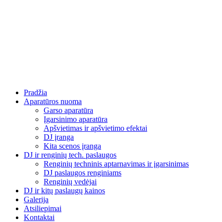
Eiti
prie
turinio
Pradžia
Aparatūros nuoma
Garso aparatūra
Įgarsinimo aparatūra
Apšvietimas ir apšvietimo efektai
DJ įranga
Kita scenos įranga
DJ ir renginių tech. paslaugos
Renginių techninis aptarnavimas ir įgarsinimas
DJ paslaugos renginiams
Renginių vedėjai
DJ ir kitų paslaugų kainos
Galerija
Atsiliepimai
Kontaktai