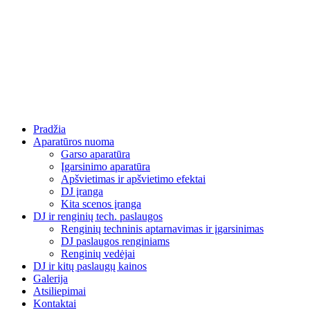
Eiti
prie
turinio
Pradžia
Aparatūros nuoma
Garso aparatūra
Įgarsinimo aparatūra
Apšvietimas ir apšvietimo efektai
DJ įranga
Kita scenos įranga
DJ ir renginių tech. paslaugos
Renginių techninis aptarnavimas ir įgarsinimas
DJ paslaugos renginiams
Renginių vedėjai
DJ ir kitų paslaugų kainos
Galerija
Atsiliepimai
Kontaktai