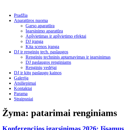
Pradžia
Aparatūros nuoma
Garso aparatūra
Įgarsinimo aparatūra
Apšvietimas ir apšvietimo efektai
DJ įranga
Kita scenos įranga
DJ ir renginių tech. paslaugos
Renginių techninis aptarnavimas ir įgarsinimas
DJ paslaugos renginiams
Renginių vedėjai
DJ ir kitų paslaugų kainos
Galerija
Atsiliepimai
Kontaktai
Parama
Straipsniai
Žyma:
patarimai renginiams
Konferencijos įgarsinimas 2026: Išsamus