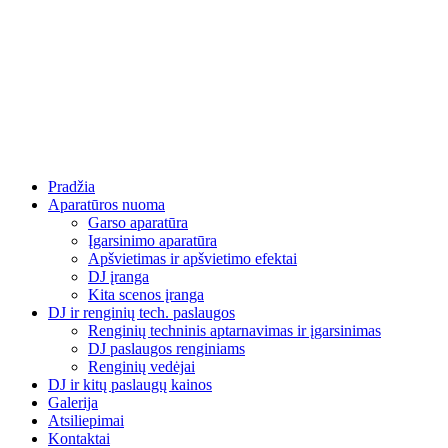
Eiti
prie
turinio
Pradžia
Aparatūros nuoma
Garso aparatūra
Įgarsinimo aparatūra
Apšvietimas ir apšvietimo efektai
DJ įranga
Kita scenos įranga
DJ ir renginių tech. paslaugos
Renginių techninis aptarnavimas ir įgarsinimas
DJ paslaugos renginiams
Renginių vedėjai
DJ ir kitų paslaugų kainos
Galerija
Atsiliepimai
Kontaktai