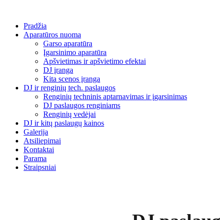
Pradžia
Aparatūros nuoma
Garso aparatūra
Įgarsinimo aparatūra
Apšvietimas ir apšvietimo efektai
DJ įranga
Kita scenos įranga
DJ ir renginių tech. paslaugos
Renginių techninis aptarnavimas ir įgarsinimas
DJ paslaugos renginiams
Renginių vedėjai
DJ ir kitų paslaugų kainos
Galerija
Atsiliepimai
Kontaktai
Parama
Straipsniai