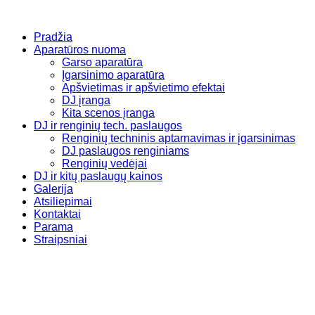
Pradžia
Aparatūros nuoma
Garso aparatūra
Įgarsinimo aparatūra
Apšvietimas ir apšvietimo efektai
DJ įranga
Kita scenos įranga
DJ ir renginių tech. paslaugos
Renginių techninis aptarnavimas ir įgarsinimas
DJ paslaugos renginiams
Renginių vedėjai
DJ ir kitų paslaugų kainos
Galerija
Atsiliepimai
Kontaktai
Parama
Straipsniai