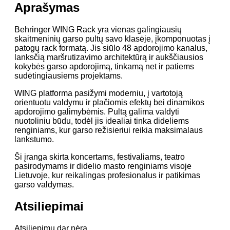
Aprašymas
Behringer WING Rack yra vienas galingiausių
skaitmeninių garso pultų savo klasėje, įkomponuotas į
patogų rack formatą. Jis siūlo 48 apdorojimo kanalus,
lanksčią maršrutizavimo architektūrą ir aukščiausios
kokybės garso apdorojimą, tinkamą net ir patiems
sudėtingiausiems projektams.
WING platforma pasižymi moderniu, į vartotoją
orientuotu valdymu ir plačiomis efektų bei dinamikos
apdorojimo galimybėmis. Pultą galima valdyti
nuotoliniu būdu, todėl jis idealiai tinka dideliems
renginiams, kur garso režisieriui reikia maksimalaus
lankstumo.
Ši įranga skirta koncertams, festivaliams, teatro
pasirodymams ir didelio masto renginiams visoje
Lietuvoje, kur reikalingas profesionalus ir patikimas
garso valdymas.
Atsiliepimai
Atsiliepimų dar nėra.