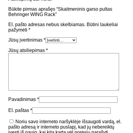
Būkite pirmas aprašęs “Skaitmeninis garso pultas
Behringer WING Rack”
El. pašto adresas nebus skelbiamas.
Būtini laukeliai
pažymėti
*
Jūsų įvertinimas
*
Jūsų atsiliepimas
*
Pavadinimas
*
El. paštas
*
Noriu savo interneto naršyklėje išsaugoti vardą, el.
pašto adresą ir interneto puslapį, kad jų nebereiktų
įvesti iš naujo, kai kitą kartą vėl norėsiu parašyti