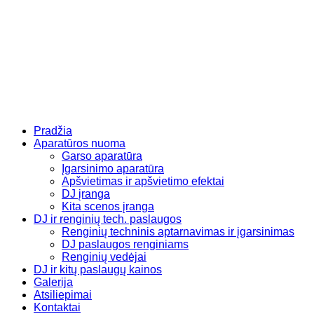
Eiti
prie
turinio
Pradžia
Aparatūros nuoma
Garso aparatūra
Įgarsinimo aparatūra
Apšvietimas ir apšvietimo efektai
DJ įranga
Kita scenos įranga
DJ ir renginių tech. paslaugos
Renginių techninis aptarnavimas ir įgarsinimas
DJ paslaugos renginiams
Renginių vedėjai
DJ ir kitų paslaugų kainos
Galerija
Atsiliepimai
Kontaktai