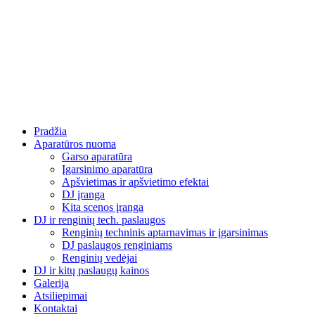
Eiti
prie
turinio
Pradžia
Aparatūros nuoma
Garso aparatūra
Įgarsinimo aparatūra
Apšvietimas ir apšvietimo efektai
DJ įranga
Kita scenos įranga
DJ ir renginių tech. paslaugos
Renginių techninis aptarnavimas ir įgarsinimas
DJ paslaugos renginiams
Renginių vedėjai
DJ ir kitų paslaugų kainos
Galerija
Atsiliepimai
Kontaktai