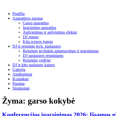
Pradžia
Aparatūros nuoma
Garso aparatūra
Įgarsinimo aparatūra
Apšvietimas ir apšvietimo efektai
DJ įranga
Kita scenos įranga
DJ ir renginių tech. paslaugos
Renginių techninis aptarnavimas ir įgarsinimas
DJ paslaugos renginiams
Renginių vedėjai
DJ ir kitų paslaugų kainos
Galerija
Atsiliepimai
Kontaktai
Parama
Straipsniai
Žyma:
garso kokybė
Konferencijos įgarsinimas 2026: Išsamus g