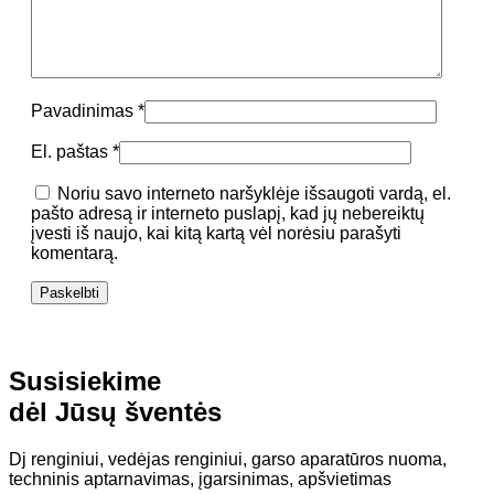
Pavadinimas
*
El. paštas
*
Noriu savo interneto naršyklėje išsaugoti vardą, el.
pašto adresą ir interneto puslapį, kad jų nebereiktų
įvesti iš naujo, kai kitą kartą vėl norėsiu parašyti
komentarą.
Susisiekime
dėl Jūsų šventės
Dj renginiui, vedėjas renginiui, garso aparatūros nuoma,
techninis aptarnavimas, įgarsinimas, apšvietimas