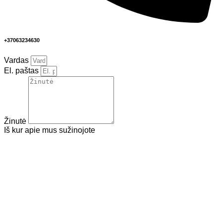
+37063234630
Vardas
El. paštas
Žinutė
Iš kur apie mus sužinojote