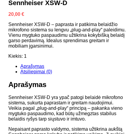
Sennheiser XSW-D
20,00
€
Sennheiser XSW-D – paprasta ir patikima belaidžio
mikrofono sistema su lengvu „plug-and-play“ paleidimu.
Vienu mygtuko paspaudimu užtikrina kokybišką belaidį
garso perdavimą. Idealus sprendimas greitam ir
mobiliam įgarsinimui.
Kiekis: 1
Aprašymas
Atsiliepimai (0)
Aprašymas
Sennheiser XSW-D yra ypač patogi belaidė mikrofono
sistema, sukurta paprastam ir greitam naudojimui.
Veikia pagal „plug-and-play“ principą – pakanka vieno
mygtuko paspaudimo, kad būtų užmegztas stabilus
belaidis ryšys tarp siųstuvo ir imtuvo.
Nepaisant paprasto valdymo, sistema užtikrina aukštą