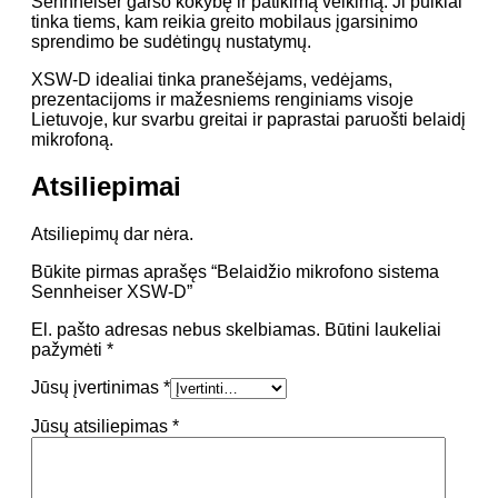
Sennheiser garso kokybę ir patikimą veikimą. Ji puikiai
tinka tiems, kam reikia greito mobilaus įgarsinimo
sprendimo be sudėtingų nustatymų.
XSW-D idealiai tinka pranešėjams, vedėjams,
prezentacijoms ir mažesniems renginiams visoje
Lietuvoje, kur svarbu greitai ir paprastai paruošti belaidį
mikrofoną.
Atsiliepimai
Atsiliepimų dar nėra.
Būkite pirmas aprašęs “Belaidžio mikrofono sistema
Sennheiser XSW-D”
El. pašto adresas nebus skelbiamas.
Būtini laukeliai
pažymėti
*
Jūsų įvertinimas
*
Jūsų atsiliepimas
*