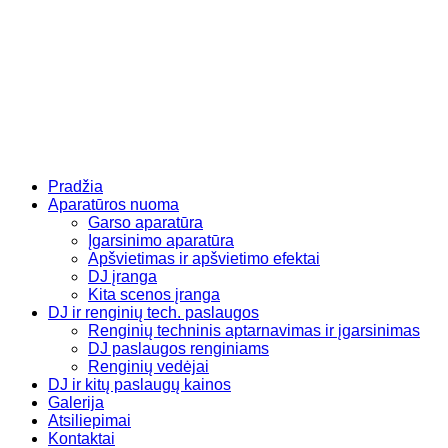
Eiti
prie
turinio
Pradžia
Aparatūros nuoma
Garso aparatūra
Įgarsinimo aparatūra
Apšvietimas ir apšvietimo efektai
DJ įranga
Kita scenos įranga
DJ ir renginių tech. paslaugos
Renginių techninis aptarnavimas ir įgarsinimas
DJ paslaugos renginiams
Renginių vedėjai
DJ ir kitų paslaugų kainos
Galerija
Atsiliepimai
Kontaktai