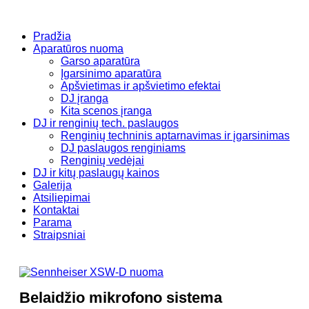
Pradžia
Aparatūros nuoma
Garso aparatūra
Įgarsinimo aparatūra
Apšvietimas ir apšvietimo efektai
DJ įranga
Kita scenos įranga
DJ ir renginių tech. paslaugos
Renginių techninis aptarnavimas ir įgarsinimas
DJ paslaugos renginiams
Renginių vedėjai
DJ ir kitų paslaugų kainos
Galerija
Atsiliepimai
Kontaktai
Parama
Straipsniai
Belaidžio mikrofono sistema