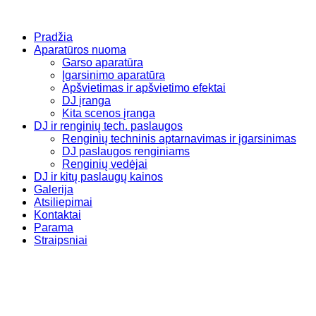
Pradžia
Aparatūros nuoma
Garso aparatūra
Įgarsinimo aparatūra
Apšvietimas ir apšvietimo efektai
DJ įranga
Kita scenos įranga
DJ ir renginių tech. paslaugos
Renginių techninis aptarnavimas ir įgarsinimas
DJ paslaugos renginiams
Renginių vedėjai
DJ ir kitų paslaugų kainos
Galerija
Atsiliepimai
Kontaktai
Parama
Straipsniai