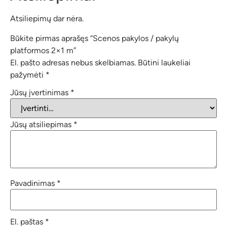
Atsiliepimų dar nėra.
Būkite pirmas aprašęs “Scenos pakylos / pakylų
platformos 2×1 m”
El. pašto adresas nebus skelbiamas.
Būtini laukeliai
pažymėti
*
Jūsų įvertinimas
*
Jūsų atsiliepimas
*
Pavadinimas
*
El. paštas
*