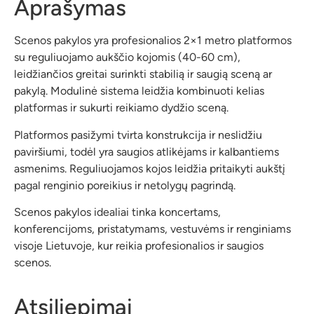
Aprašymas
Scenos pakylos yra profesionalios 2×1 metro platformos
su reguliuojamo aukščio kojomis (40-60 cm),
leidžiančios greitai surinkti stabilią ir saugią sceną ar
pakylą. Modulinė sistema leidžia kombinuoti kelias
platformas ir sukurti reikiamo dydžio sceną.
Platformos pasižymi tvirta konstrukcija ir neslidžiu
paviršiumi, todėl yra saugios atlikėjams ir kalbantiems
asmenims. Reguliuojamos kojos leidžia pritaikyti aukštį
pagal renginio poreikius ir netolygų pagrindą.
Scenos pakylos idealiai tinka koncertams,
konferencijoms, pristatymams, vestuvėms ir renginiams
visoje Lietuvoje, kur reikia profesionalios ir saugios
scenos.
Atsiliepimai