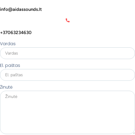
info@aidassounds.lt
+37063234630
Vardas
El. paštas
Žinutė