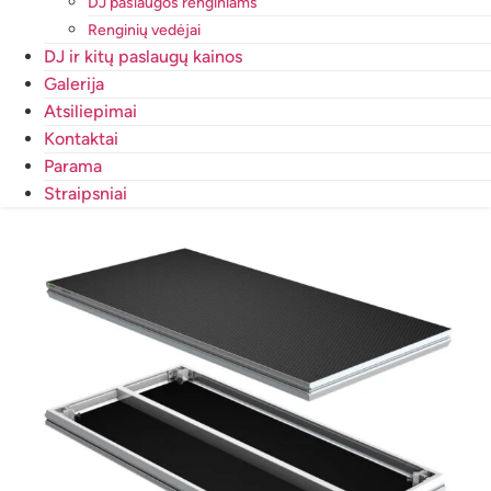
DJ paslaugos renginiams
Renginių vedėjai
DJ ir kitų paslaugų kainos
Galerija
Atsiliepimai
Kontaktai
Parama
Straipsniai