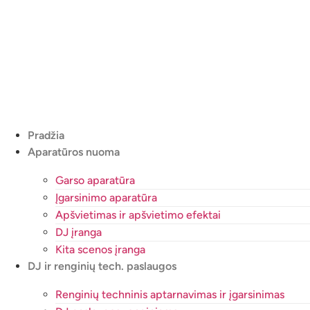
Eiti
prie
turinio
Pradžia
Aparatūros nuoma
Garso aparatūra
Įgarsinimo aparatūra
Apšvietimas ir apšvietimo efektai
DJ įranga
Kita scenos įranga
DJ ir renginių tech. paslaugos
Renginių techninis aptarnavimas ir įgarsinimas