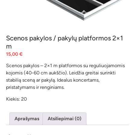
Scenos pakylos / pakylų platformos 2×1
m
15,00
€
Scenos pakylos – 2×1 m platformos su reguliuojamomis
kojomis (40-60 cm aukščio). Leidžia greitai surinkti
stabilią sceną ar pakylą. Idealus koncertams,
pristatymams ir renginiams.
Kiekis: 20
Aprašymas
Atsiliepimai (0)