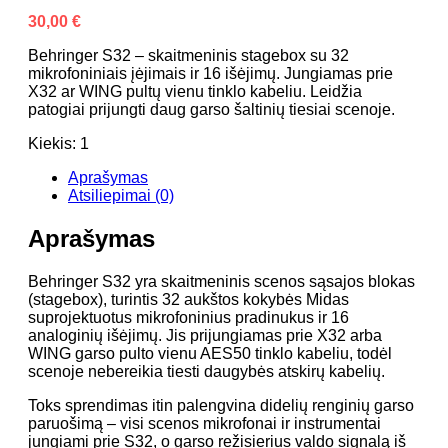
30,00
€
Behringer S32 – skaitmeninis stagebox su 32
mikrofoniniais įėjimais ir 16 išėjimų. Jungiamas prie
X32 ar WING pultų vienu tinklo kabeliu. Leidžia
patogiai prijungti daug garso šaltinių tiesiai scenoje.
Kiekis: 1
Aprašymas
Atsiliepimai (0)
Aprašymas
Behringer S32 yra skaitmeninis scenos sąsajos blokas
(stagebox), turintis 32 aukštos kokybės Midas
suprojektuotus mikrofoninius pradinukus ir 16
analoginių išėjimų. Jis prijungiamas prie X32 arba
WING garso pulto vienu AES50 tinklo kabeliu, todėl
scenoje nebereikia tiesti daugybės atskirų kabelių.
Toks sprendimas itin palengvina didelių renginių garso
paruošimą – visi scenos mikrofonai ir instrumentai
jungiami prie S32, o garso režisierius valdo signalą iš