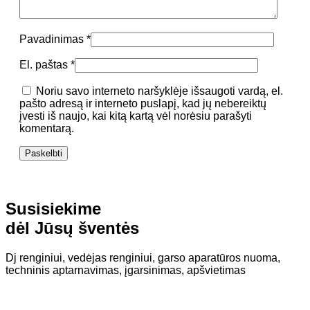
Pavadinimas
*
El. paštas
*
Noriu savo interneto naršyklėje išsaugoti vardą, el.
pašto adresą ir interneto puslapį, kad jų nebereiktų
įvesti iš naujo, kai kitą kartą vėl norėsiu parašyti
komentarą.
Susisiekime
dėl Jūsų šventės
Dj renginiui, vedėjas renginiui, garso aparatūros nuoma,
techninis aptarnavimas, įgarsinimas, apšvietimas