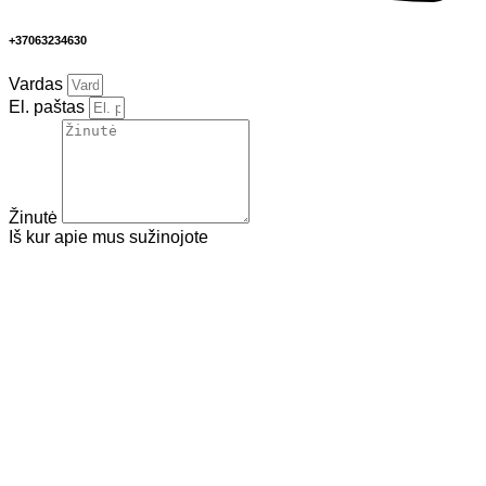
+37063234630
Vardas
El. paštas
Žinutė
Iš kur apie mus sužinojote