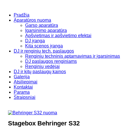
Pradžia
Aparatūros nuoma
Garso aparatūra
Įgarsinimo aparatūra
Apšvietimas ir apšvietimo efektai
DJ įranga
Kita scenos įranga
DJ ir renginių tech. paslaugos
Renginių techninis aptarnavimas ir įgarsinimas
DJ paslaugos renginiams
Renginių vedėjai
DJ ir kitų paslaugų kainos
Galerija
Atsiliepimai
Kontaktai
Parama
Straipsniai
Stagebox Behringer S32