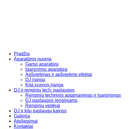
Eiti
prie
turinio
Pradžia
Aparatūros nuoma
Garso aparatūra
Įgarsinimo aparatūra
Apšvietimas ir apšvietimo efektai
DJ įranga
Kita scenos įranga
DJ ir renginių tech. paslaugos
Renginių techninis aptarnavimas ir įgarsinimas
DJ paslaugos renginiams
Renginių vedėjai
DJ ir kitų paslaugų kainos
Galerija
Atsiliepimai
Kontaktai