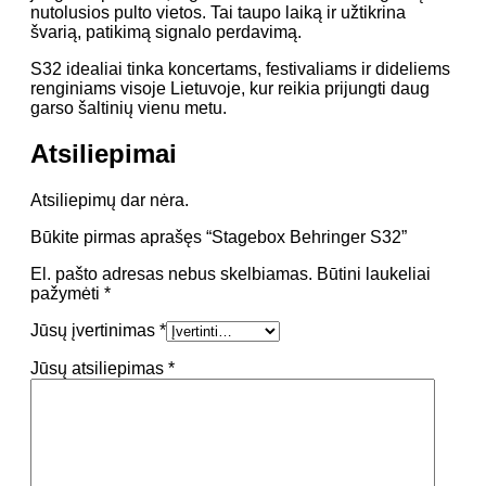
nutolusios pulto vietos. Tai taupo laiką ir užtikrina
švarią, patikimą signalo perdavimą.
S32 idealiai tinka koncertams, festivaliams ir dideliems
renginiams visoje Lietuvoje, kur reikia prijungti daug
garso šaltinių vienu metu.
Atsiliepimai
Atsiliepimų dar nėra.
Būkite pirmas aprašęs “Stagebox Behringer S32”
El. pašto adresas nebus skelbiamas.
Būtini laukeliai
pažymėti
*
Jūsų įvertinimas
*
Jūsų atsiliepimas
*