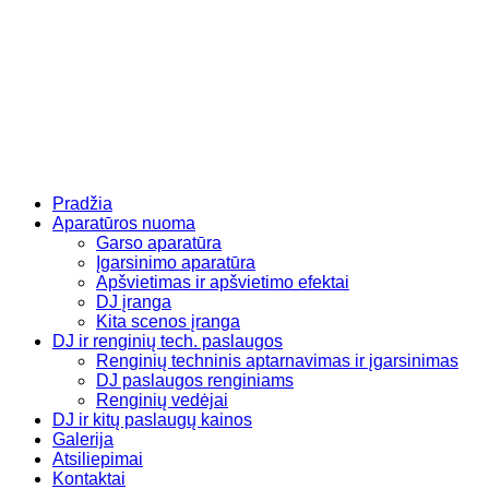
Eiti
prie
turinio
Pradžia
Aparatūros nuoma
Garso aparatūra
Įgarsinimo aparatūra
Apšvietimas ir apšvietimo efektai
DJ įranga
Kita scenos įranga
DJ ir renginių tech. paslaugos
Renginių techninis aptarnavimas ir įgarsinimas
DJ paslaugos renginiams
Renginių vedėjai
DJ ir kitų paslaugų kainos
Galerija
Atsiliepimai
Kontaktai