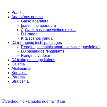
Pradžia
Aparatūros nuoma
Garso aparatūra
Įgarsinimo aparatūra
Apšvietimas ir apšvietimo efektai
DJ įranga
Kita scenos įranga
DJ ir renginių tech. paslaugos
Renginių techninis aptarnavimas ir įgarsinimas
DJ paslaugos renginiams
Renginių vedėjai
DJ ir kitų paslaugų kainos
Galerija
Atsiliepimai
Kontaktai
Parama
Straipsniai